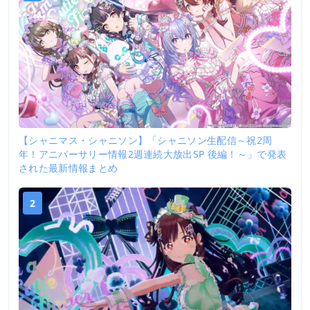
【シャニマス・シャニソン】「シャニソン生配信～祝2周
年！アニバーサリー情報2週連続大放出SP 後編！～」で発表
された最新情報まとめ
2