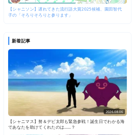
【シャニソン】遅れてきた流行語大賞2025候補、園田智代
子の「そろりそろりと参ります」
新着記事
2026.08.06
【シャニマス】努＆デビ太郎も緊急参戦！誕生日でわかる海
であなたを助けてくれたのは……？