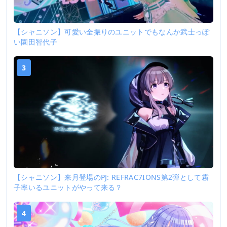
【シャニソン】可愛い全振りのユニットでもなんか武士っぽ
い園田智代子
3
【シャニソン】来月登場のPJ: REFRAC7IONS第2弾として霧
子率いるユニットがやって来る？
4