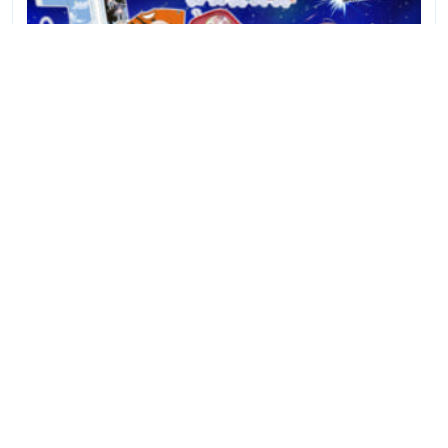
2026.08.06
【シャニマス】リフラクションズライブ「shiny, the first
REFRAC7IONS ” Still blue “」公式グッズ事前販売がスター
ト！
人気ゲーム攻略まとめ
バンドリ！ガルパ
アイドルマスター シャイニーカラーズ