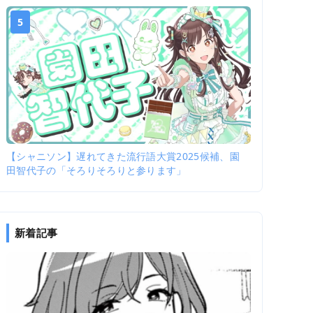
5
【シャニソン】遅れてきた流行語大賞2025候補、園
田智代子の「そろりそろりと参ります」
新着記事