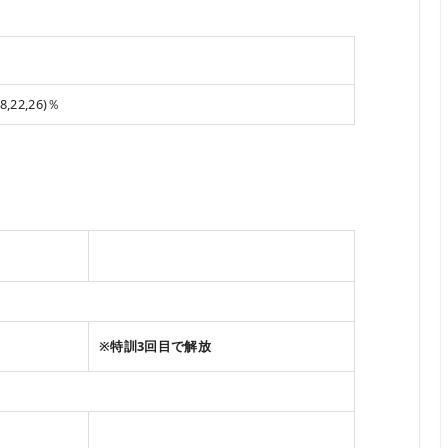
22,26)％
※特訓3回目で解放