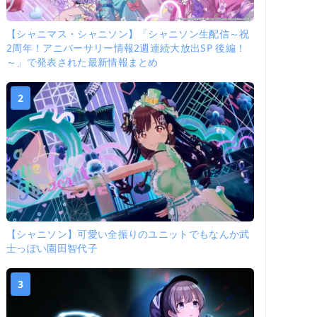
【シャニマス・シャニソン】「シャニソン生配信～祝
2周年！アニバーサリー情報2週連続大放出SP 後編！
～」で発表された最新情報まとめ
2
【シャニソン】可愛い全振りのユニットでもなんか武
士っぽい園田智代子
3