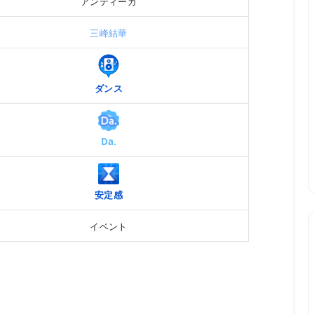
アンティーカ
三峰結華
ダンス
Da.
安定感
イベント