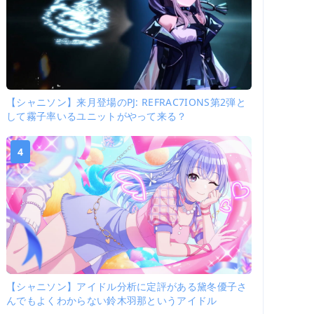
【シャニソン】来月登場のPJ: REFRAC7IONS第2弾と
して霧子率いるユニットがやって来る？
4
【シャニソン】アイドル分析に定評がある黛冬優子さ
んでもよくわからない鈴木羽那というアイドル