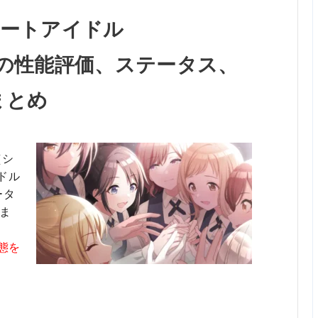
ポートアイドル
華の性能評価、ステータス、
まとめ
（シ
ドル
ータ
ま
態を