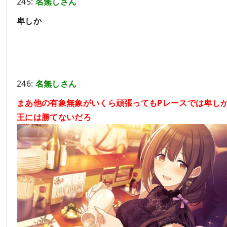
245:
名無しさん
卑しか
246:
名無しさん
まあ他の有象無象がいくら頑張ってもPレースでは卑し
王には勝てないだろ