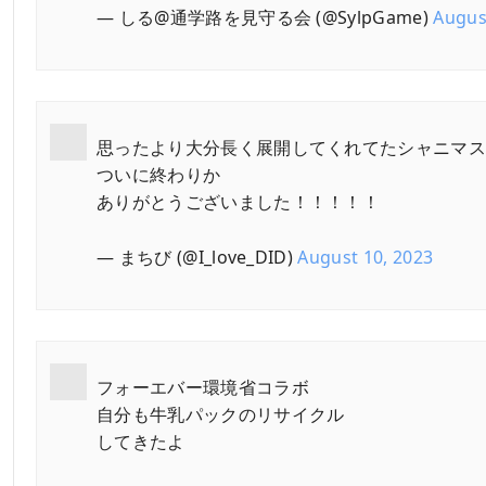
— しる@通学路を見守る会 (@SylpGame)
Augus
思ったより大分長く展開してくれてたシャニマ
ついに終わりか
ありがとうございました！！！！！
— まちび (@I_love_DID)
August 10, 2023
フォーエバー環境省コラボ
自分も牛乳パックのリサイクル
してきたよ