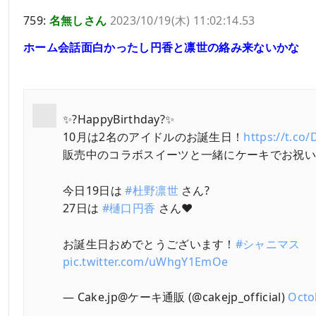
759:
名無しさん
2023/10/19(木) 11:02:14.53
ホーム会話面白かったし円香と凛世の絡み来ないかな
✨?HappyBirthday?✨
10月は2名のアイドルのお誕生日！
https://t.c
販売中のコラボスイーツと一緒にケーキでお祝い
今日19日は
#杜野凛世
さん?
27日は
#樋口円香
さん❤️
お誕生日おめでとうございます！
#シャニマス
pic.twitter.com/uWhgY1EmOe
— Cake.jp@ケーキ通販 (@cakejp_official)
Octo