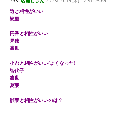
795:
名無しさん
2023/10/19(木) 12:31:25.69
透と相性がいい
樹里
円香と相性がいい
果穂
凛世
小糸と相性がいい(よくなった)
智代子
凛世
夏葉
雛菜と相性がいいのは？