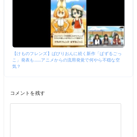
【けものフレンズ】ぱびりおんに続く新作「ぱずるごっ
こ」発表も……アニメからの流用発覚で何やら不穏な空
気？
コメントを残す