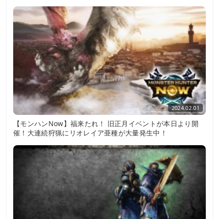
2024.02.01
【モンハンNow】福来たれ！ 旧正月イベントが本日より開
催！大連続狩猟にリオレイア亜種が大量発生中！