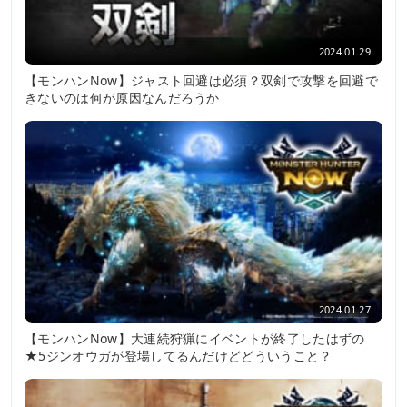
2024.01.29
【モンハンNow】ジャスト回避は必須？双剣で攻撃を回避で
きないのは何が原因なんだろうか
2024.01.27
【モンハンNow】大連続狩猟にイベントが終了したはずの
★5ジンオウガが登場してるんだけどどういうこと？