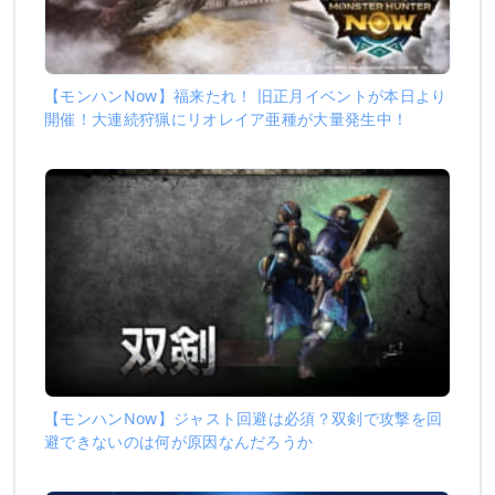
【モンハンNow】福来たれ！ 旧正月イベントが本日より
開催！大連続狩猟にリオレイア亜種が大量発生中！
【モンハンNow】ジャスト回避は必須？双剣で攻撃を回
避できないのは何が原因なんだろうか