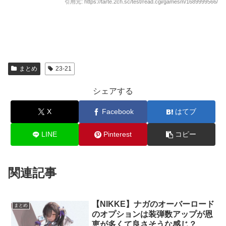
引用元: https://tarte.2ch.sc/test/read.cgi/gamesm/1689999566/
まとめ
23-21
シェアする
X
Facebook
はてブ
LINE
Pinterest
コピー
関連記事
【NIKKE】ナガのオーバーロード
まとめ
のオプションは装弾数アップが恩
恵が多くて良さそうな感じ？