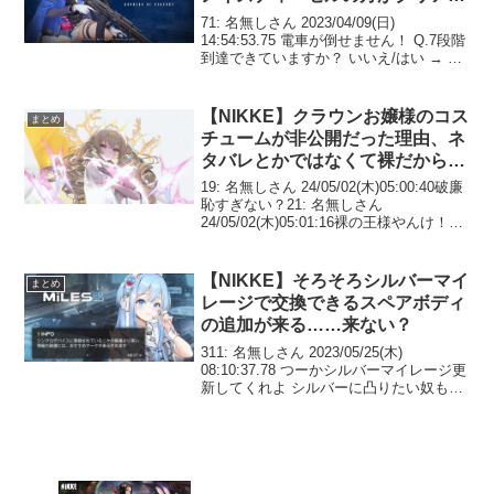
きる？
71: 名無しさん 2023/04/09(日)
14:54:53.75 電車が倒せません！ Q.7段階
到達できていますか？ いいえ/はい → 火
力を上げましょう ↓ Q.ノイズステップや
ノアビスケなどで耐久できていますか？
いいえ/はい →...
【NIKKE】クラウンお嬢様のコス
まとめ
チュームが非公開だった理由、ネ
タバレとかではなくて裸だからだ
った
19: 名無しさん 24/05/02(木)05:00:40破廉
恥すぎない？21: 名無しさん
24/05/02(木)05:01:16裸の王様やんけ！23:
名無しさん 24/05/02(木)05:01:32マジで裸
の王様が来るなんて思ってな...
【NIKKE】そろそろシルバーマイ
まとめ
レージで交換できるスペアボディ
の追加が来る……来ない？
311: 名無しさん 2023/05/25(木)
08:10:37.78 つーかシルバーマイレージ更
新してくれよ シルバーに凸りたい奴もう
居ないわ317: 名無しさん 2023/05/25(木)
08:12:13.76 >>311ラプラスと...