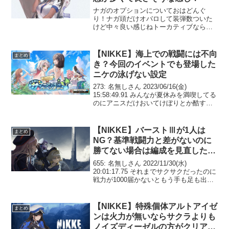
ナガのオプションについておはどんぐ
り！ナガ頭だけオバロして装弾数ついた
けど中々良い感じねトーカティブなら広
範囲爆撃ズが輝くのだ?‥‥‥‥‥おはド
ングリ？？？おはどんぐり！？どんぐり
いいいいいいいいいいいい??????
【NIKKE】海上での戦闘には不向
まとめ
#NIKKE pic.t...
き？今回のイベントでも登場した
ニケの泳げない設定
273: 名無しさん 2023/06/16(金)
15:58:49.91 みんなが夏休みを満喫してる
のにアニスだけおいてけぼりとか酷すぎ
るだろ イカダくらい作れよ280: 名無しさ
ん 2023/06/16(金) 16:01:57.48 >>...
【NIKKE】バーストⅢが1人は
まとめ
NG？基準戦闘力と差がないのに
勝てない場合は編成を見直した方
がいい
655: 名無しさん 2022/11/30(水)
20:01:17.75 それまでサクサクだったのに
戦力が1000届かないともう手も足も出な
い悲しみ668: 名無しさん 2022/11/30(水)
20:02:45.27 >>655なんで...
【NIKKE】特殊個体アルトアイゼ
まとめ
ンは火力が無いならサクラよりも
ノイズディーゼルの方がクリアで