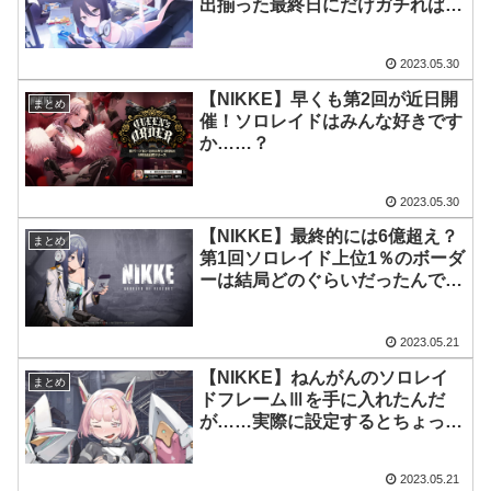
出揃った最終日にだけガチれば
OK？
2023.05.30
【NIKKE】早くも第2回が近日開
まとめ
催！ソロレイドはみんな好きです
か……？
2023.05.30
【NIKKE】最終的には6億超え？
まとめ
第1回ソロレイド上位1％のボーダ
ーは結局どのぐらいだったんです
か？
2023.05.21
【NIKKE】ねんがんのソロレイ
まとめ
ドフレームⅢを手に入れたんだ
が……実際に設定するとちょっと
微妙
2023.05.21