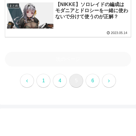
【NIKKE】ソロレイドの編成は
まとめ
モダニアとドロシーを一緒に使わ
ないで分けて使うのが正解？
2023.05.14
次のページ
前
次
1
4
5
6
へ
へ