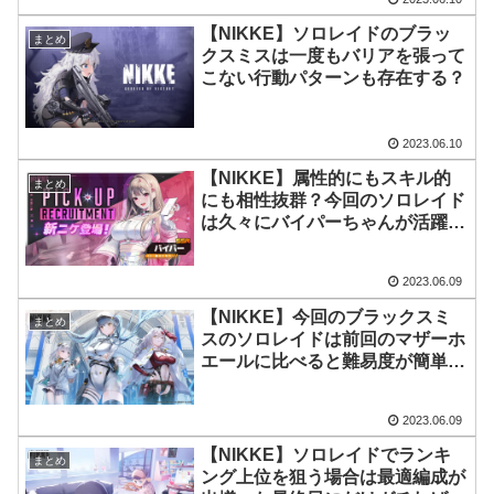
【NIKKE】ソロレイドのブラッ
まとめ
クスミスは一度もバリアを張って
こない行動パターンも存在する？
2023.06.10
【NIKKE】属性的にもスキル的
まとめ
にも相性抜群？今回のソロレイド
は久々にバイパーちゃんが活躍で
きそう
2023.06.09
【NIKKE】今回のブラックスミ
まとめ
スのソロレイドは前回のマザーホ
エールに比べると難易度が簡単に
なっている？
2023.06.09
【NIKKE】ソロレイドでランキ
まとめ
ング上位を狙う場合は最適編成が