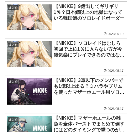
【NIKKE】9億出してギリギリ
まとめ
1％？日本鯖以上の地獄になって
いる韓国鯖のソロレイドボーダー
2023.05.19
【NIKKE】ソロレイドはむしろ
まとめ
初回で上位1％に入らない方が今
後気楽にプレイできるのではない
だろうか
2023.05.17
【NIKKE】3軍以下のメンバーで
まとめ
も1億以上出る？ミハラやプリム
を使ったマザーホエール用ソロレ
イド編成
2023.05.17
【NIKKE】マザーホエールの雑
まとめ
魚を全体バーストでまとめて倒す
にはどのタイミングで撃つのが正