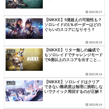
解なんだ？
2023.05.17
【NIKKE】5億超えの可能性も？
まとめ
ソロレイドの1％ボーダーはどの
ぐらいのスコアになりそう？
2023.05.15
【NIKKE】リター無しの編成で
まとめ
もソロレイドでチャレンジモード
で6億以上のスコアを出すことは
可能？
2023.05.14
【NIKKE】ソロレイドはクリア
まとめ
できない難易度は無理に挑戦しな
いでクイック周回するのが正解？
2023.05.14