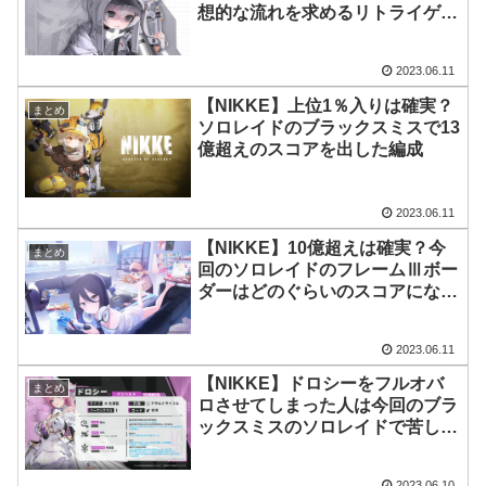
想的な流れを求めるリトライゲー
になりそう
2023.06.11
【NIKKE】上位1％入りは確実？
まとめ
ソロレイドのブラックスミスで13
億超えのスコアを出した編成
2023.06.11
【NIKKE】10億超えは確実？今
まとめ
回のソロレイドのフレームⅢボー
ダーはどのぐらいのスコアになり
そう？
2023.06.11
【NIKKE】ドロシーをフルオバ
まとめ
ロさせてしまった人は今回のブラ
ックスミスのソロレイドで苦しむ
ことになる？
2023.06.10