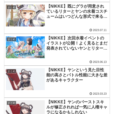
【NIKKE】既にグラが用意され
まとめ
ているリターとヤンの水着コスチ
ュームはいつどんな形式で来るの
かのう？
2023.07.11
【NIKKE】次回水着イベントの
まとめ
イラストが公開！よく見るとまだ
発表されていないヤンとリターの
姿も……？
2023.06.13
【NIKKE】ヤンという見た目性
まとめ
能の高さとバトル性能に大きな差
があるキャラクター
2023.03.23
【NIKKE】ヤンのバーストスキ
まとめ
ルが修正されれば一気に人権キャ
ラになるかもしれない