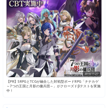
2018.11.27
【PR】SRPGとTCGが融合した対戦型ボードRPG「ナナカゲ
～7つの王国と月影の傭兵団～」がクローズドβテストを実施
中！