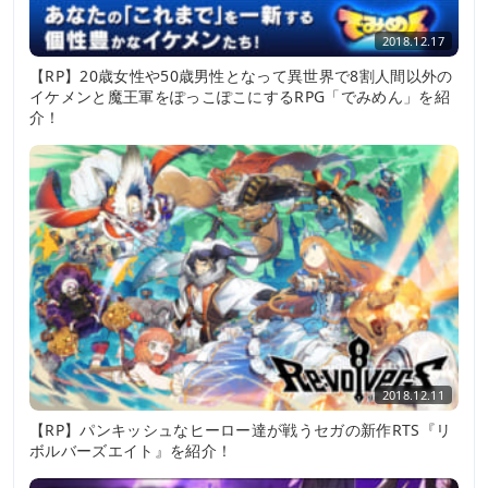
2018.12.17
【RP】20歳女性や50歳男性となって異世界で8割人間以外の
イケメンと魔王軍をぽっこぽこにするRPG「でみめん」を紹
介！
2018.12.11
【RP】パンキッシュなヒーロー達が戦うセガの新作RTS『リ
ボルバーズエイト』を紹介！