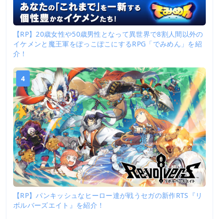
【RP】20歳女性や50歳男性となって異世界で8割人間以外の
イケメンと魔王軍をぽっこぽこにするRPG「でみめん」を紹
介！
4
【RP】パンキッシュなヒーロー達が戦うセガの新作RTS『リ
ボルバーズエイト』を紹介！