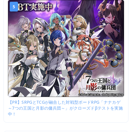
5
【PR】SRPGとTCGが融合した対戦型ボードRPG「ナナカゲ
～7つの王国と月影の傭兵団～」がクローズドβテストを実施
中！