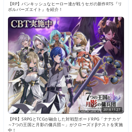
【RP】パンキッシュなヒーロー達が戦うセガの新作RTS『リ
ボルバーズエイト』を紹介！
2018.11.27
【PR】SRPGとTCGが融合した対戦型ボードRPG「ナナカゲ
～7つの王国と月影の傭兵団～」がクローズドβテストを実施
中！