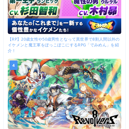
【RP】20歳女性や50歳男性となって異世界で8割人間以外の
イケメンと魔王軍をぽっこぽこにするRPG「でみめん」を紹
介！
4