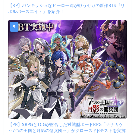
【RP】パンキッシュなヒーロー達が戦うセガの新作RTS『リ
ボルバーズエイト』を紹介！
5
【PR】SRPGとTCGが融合した対戦型ボードRPG「ナナカゲ
～7つの王国と月影の傭兵団～」がクローズドβテストを実施