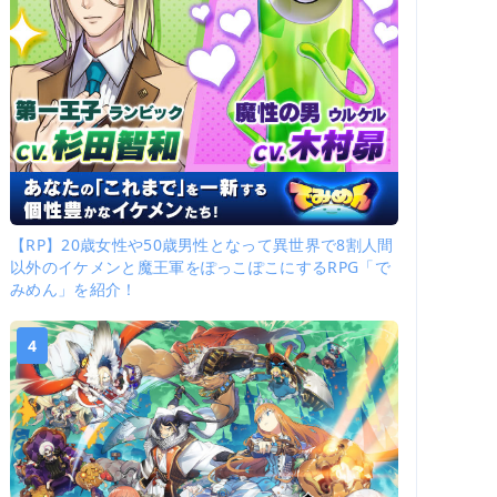
【RP】20歳女性や50歳男性となって異世界で8割人間
以外のイケメンと魔王軍をぽっこぽこにするRPG「で
みめん」を紹介！
4