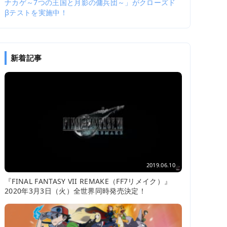
ナカゲ～7つの王国と月影の傭兵団～」がクローズド
βテストを実施中！
新着記事
2019.06.10
『FINAL FANTASY VII REMAKE（FF7リメイク）』
2020年3月3日（火）全世界同時発売決定！