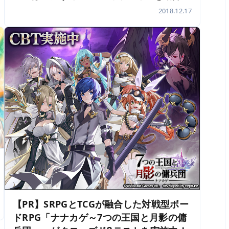
2018.12.17
【PR】SRPGとTCGが融合した対戦型ボー
ドRPG「ナナカゲ～7つの王国と月影の傭