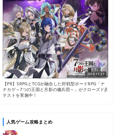
2018.11.27
【PR】SRPGとTCGが融合した対戦型ボードRPG「ナ
ナカゲ～7つの王国と月影の傭兵団～」がクローズドβ
テストを実施中！
人気ゲーム攻略まとめ