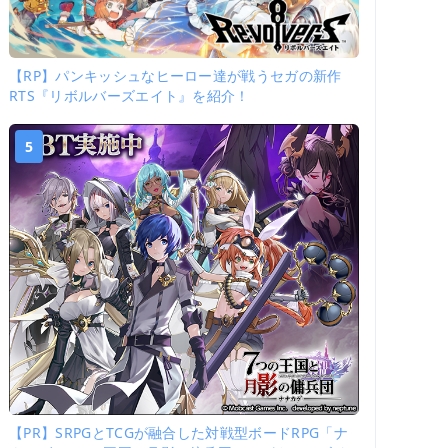
【RP】パンキッシュなヒーロー達が戦うセガの新作
RTS『リボルバーズエイト』を紹介！
5
【PR】SRPGとTCGが融合した対戦型ボードRPG「ナ