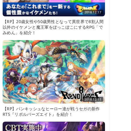
2018.12.17
【RP】20歳女性や50歳男性となって異世界で8割人間
以外のイケメンと魔王軍をぽっこぽこにするRPG「で
みめん」を紹介！
2018.12.11
【RP】パンキッシュなヒーロー達が戦うセガの新作
RTS『リボルバーズエイト』を紹介！