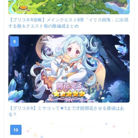
【プリコネR攻略】メインクエスト8章「イリス樹海」に出現
する敵＆クエスト毎の敵編成まとめ
9
【プリコネR】ミヤコって★5まで才能開花させる価値はあ
る？
10