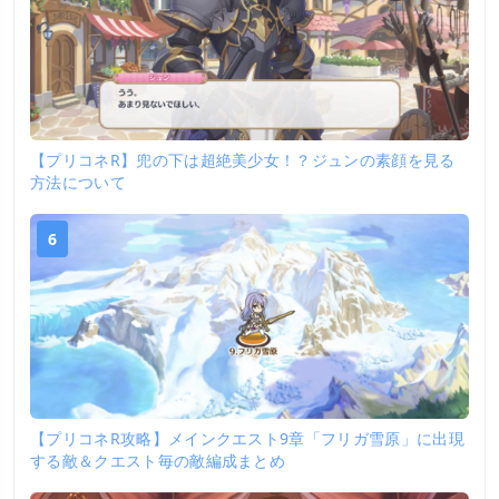
【プリコネR】兜の下は超絶美少女！？ジュンの素顔を見る
方法について
6
【プリコネR攻略】メインクエスト9章「フリガ雪原」に出現
する敵＆クエスト毎の敵編成まとめ