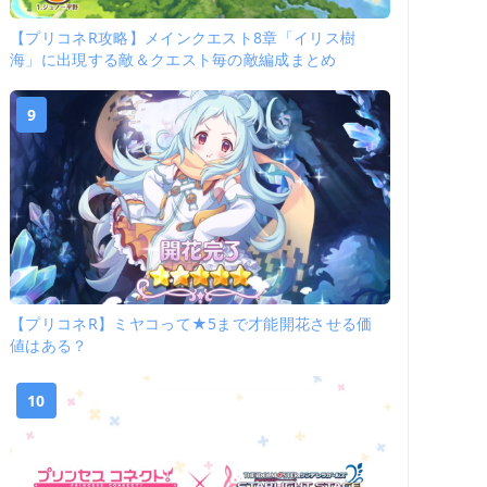
【プリコネR攻略】メインクエスト8章「イリス樹
海」に出現する敵＆クエスト毎の敵編成まとめ
9
【プリコネR】ミヤコって★5まで才能開花させる価
値はある？
10