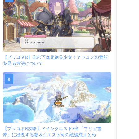
【プリコネR】兜の下は超絶美少女！？ジュンの素顔
を見る方法について
6
【プリコネR攻略】メインクエスト9章「フリガ雪
原」に出現する敵＆クエスト毎の敵編成まとめ