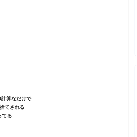
10計算なだけで
捨てされる
ってる