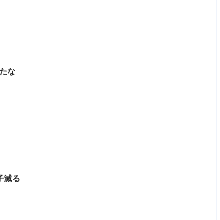
たな
子減る