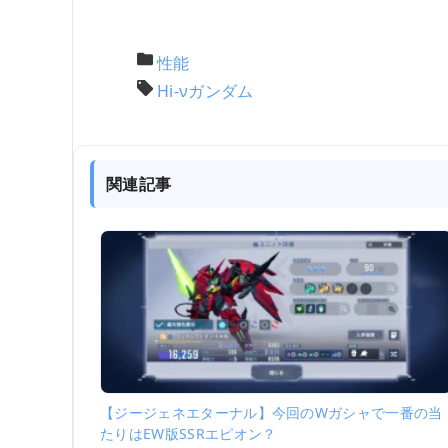
性能
Hi-νガンダム
関連記事
【ジージェネエターナル】今回のWガシャで一番の当
たりはEW版SSRエピオン？