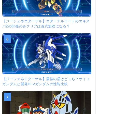
【ジージェネエターナル】エターナルロードのエキス
パZの開発のみクリアは百式無双になる？
6
【ジージェネエターナル】最強の盾はどっち？サイコ
ガンダムと開発Hi-νガンダムの性能比較
7