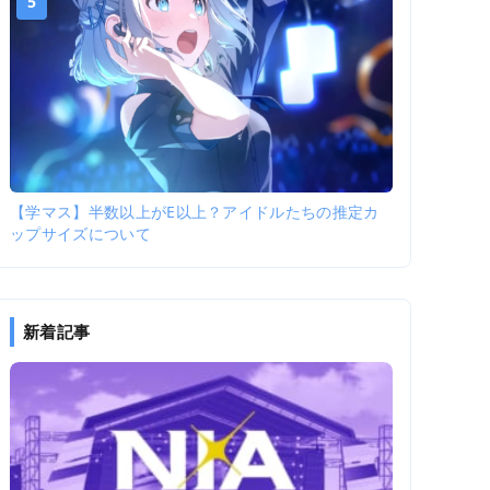
5
【学マス】半数以上がE以上？アイドルたちの推定カ
ップサイズについて
新着記事