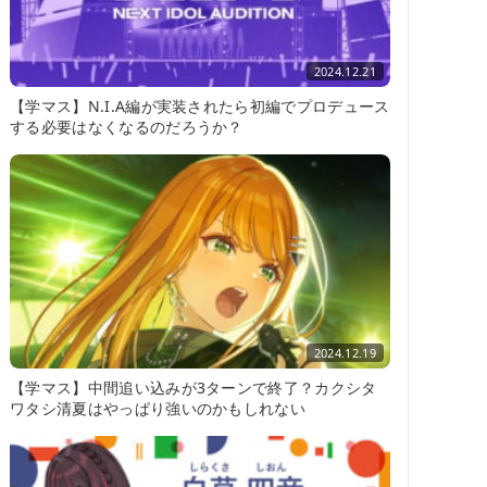
2024.12.21
【学マス】N.I.A編が実装されたら初編でプロデュース
する必要はなくなるのだろうか？
2024.12.19
【学マス】中間追い込みが3ターンで終了？カクシタ
ワタシ清夏はやっぱり強いのかもしれない