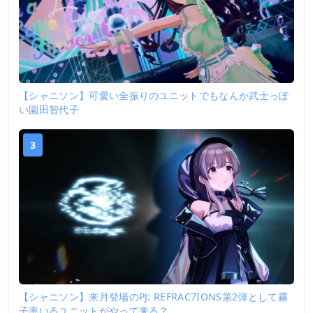
【シャニソン】可愛い全振りのユニットでもなんか武士っぽ
い園田智代子
3
【シャニソン】来月登場のPJ: REFRAC7IONS第2弾として霧
子率いるユニットがやって来る？