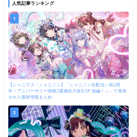
人気記事ランキング
1
【シャニマス・シャニソン】「シャニソン生配信～祝2周
年！アニバーサリー情報2週連続大放出SP 後編！～」で発表
された最新情報まとめ
2