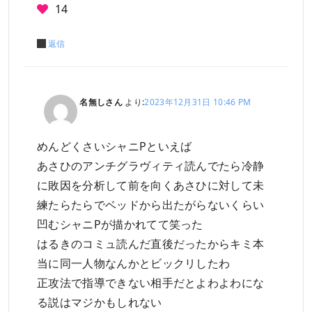
14
返信
名無しさん
より:
2023年12月31日 10:46 PM
めんどくさいシャニPといえば
あさひのアンチグラヴィティ読んでたら冷静
に敗因を分析して前を向くあさひに対して未
練たらたらでベッドから出たがらないくらい
凹むシャニPが描かれてて笑った
はるきのコミュ読んだ直後だったからキミ本
当に同一人物なんかとビックリしたわ
正攻法で指導できない相手だとよわよわにな
る説はマジかもしれない