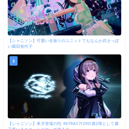
【シャニソン】可愛い全振りのユニットでもなんか武士っぽ
い園田智代子
3
【シャニソン】来月登場のPJ: REFRAC7IONS第2弾として霧