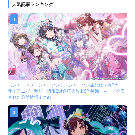
人気記事ランキング
1
【シャニマス・シャニソン】「シャニソン生配信～祝2周
年！アニバーサリー情報2週連続大放出SP 後編！～」で発表
された最新情報まとめ
2