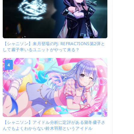
【シャニソン】来月登場のPJ: REFRAC7IONS第2弾と
して霧子率いるユニットがやって来る？
4
【シャニソン】アイドル分析に定評がある黛冬優子さ
んでもよくわからない鈴木羽那というアイドル