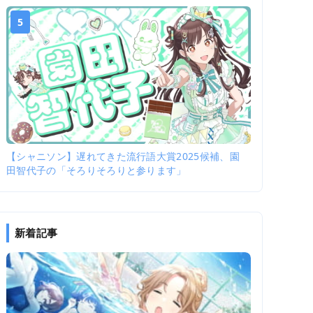
5
【シャニソン】遅れてきた流行語大賞2025候補、園
田智代子の「そろりそろりと参ります」
新着記事