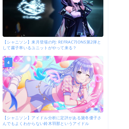
【シャニソン】来月登場のPJ: REFRAC7IONS第2弾と
して霧子率いるユニットがやって来る？
4
【シャニソン】アイドル分析に定評がある黛冬優子さ
んでもよくわからない鈴木羽那というアイドル