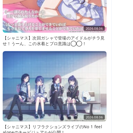
2026.08.06
【シャニマス】次回ガシャで登場のアイドルがチラ見
せ！うーん、この水着とプロ意識は◯◯！
2026.08.06
【シャニマス】リフラクションズライブのNo 1 feel
aloneのキービジュアルが公開！