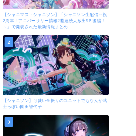
【シャニマス・シャニソン】「シャニソン生配信～祝
2周年！アニバーサリー情報2週連続大放出SP 後編！
～」で発表された最新情報まとめ
2
【シャニソン】可愛い全振りのユニットでもなんか武
士っぽい園田智代子
3