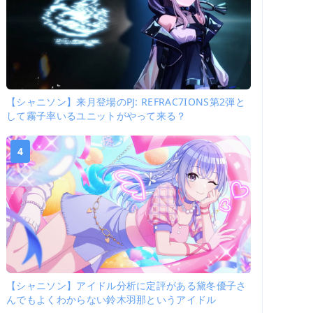
【シャニソン】来月登場のPJ: REFRAC7IONS第2弾と
して霧子率いるユニットがやって来る？
4
【シャニソン】アイドル分析に定評がある黛冬優子さ
んでもよくわからない鈴木羽那というアイドル