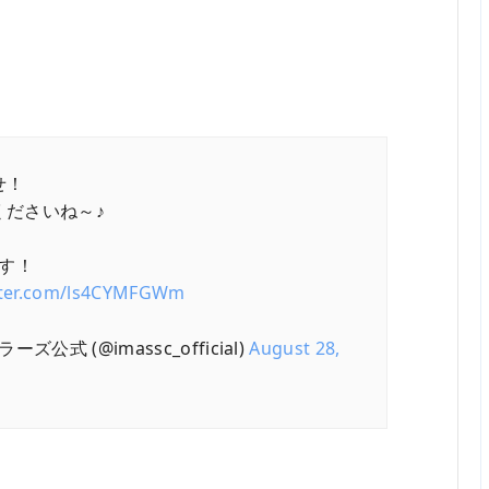
せ！
くださいね～♪
です！
itter.com/ls4CYMFGWm
式 (@imassc_official)
August 28,