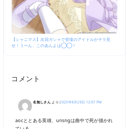
【シャニマス】次回ガシャで登場のアイドルがチラ見
せ！うーん、このあんよは◯◯！
コメント
名無しさん
より:
2025年8月29日 12:07 PM
aocととある英雄、unsngは曲中で死が描かれ
ている。