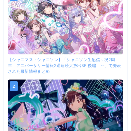
【シャニマス・シャニソン】「シャニソン生配信～祝2周
年！アニバーサリー情報2週連続大放出SP 後編！～」で発表
された最新情報まとめ
2