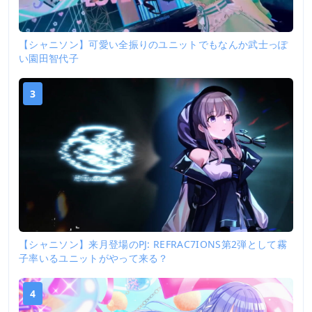
【シャニソン】可愛い全振りのユニットでもなんか武士っぽ
い園田智代子
3
【シャニソン】来月登場のPJ: REFRAC7IONS第2弾として霧
子率いるユニットがやって来る？
4