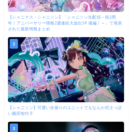
【シャニマス・シャニソン】「シャニソン生配信～祝2周
年！アニバーサリー情報2週連続大放出SP 後編！～」で発表
された最新情報まとめ
2
【シャニソン】可愛い全振りのユニットでもなんか武士っぽ
い園田智代子
3