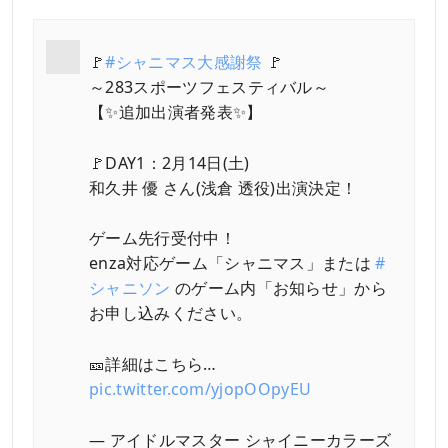
🚩
#シャニマス大感謝祭
🚩
～283スポーツフェスティバル～
【✨追加出演者発表✨】
🚩DAY1：2月14日(土)
和久井 優 さん(浅倉 透役)出演決定！
ゲーム先行受付中！
enza対応ゲーム「シャニマス」または
#
シャニソン
のゲーム内「お知らせ」から
お申し込みください。
🎫詳細はこちら…
pic.twitter.com/yjopOOpyEU
— アイドルマスター シャイニーカラーズ