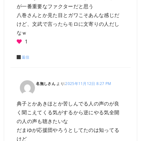
が一番重要なファクターだと思う
八巻さんとか見た目とガワこそあんな感じだ
けど、文武で言ったらモロに文寄りの人だし
なｗ
1
返信
名無しさん
より:
2025年11月12日 8:27 PM
典子とかあきほとか苦しんでる人の声のが良
く聞こえてくる気がするから逆にやる気全開
の人の声も聴きたいな
だまゆが応援団やろうとしてたのは知ってる
けど