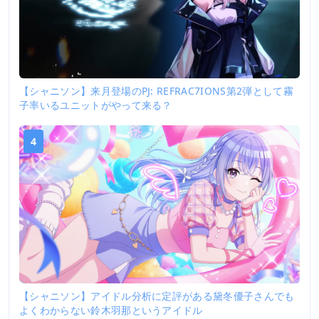
【シャニソン】来月登場のPJ: REFRAC7IONS第2弾として霧
子率いるユニットがやって来る？
4
【シャニソン】アイドル分析に定評がある黛冬優子さんでも
よくわからない鈴木羽那というアイドル