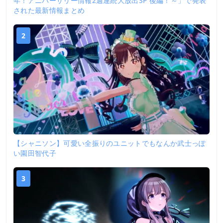
年！アニバーサリー情報2週連続大放出SP 後編！～」で発表
された最新情報まとめ
2
【シャニソン】可愛い全振りのユニットでもなんか武士っぽ
い園田智代子
3