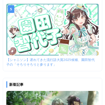
5
【シャニソン】遅れてきた流行語大賞2025候補、園田智代
子の「そろりそろりと参ります」
新着記事