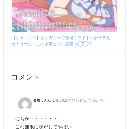
【シャニマス】次回ガシャで登場のアイドルがチラ見
せ！うーん、この水着とプロ意識は◯◯！
コメント
名無しさん
より:
2025年11月14日 11:26 PM
にちか「・・・・・・」
これ無限に味がしてやばい