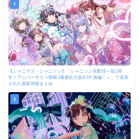
1
【シャニマス・シャニソン】「シャニソン生配信～祝2周
年！アニバーサリー情報2週連続大放出SP 後編！～」で発表
された最新情報まとめ
2