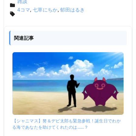
雑談
4コマ
,
七草にちか
,
郁田はるき
関連記事
【シャニマス】努＆デビ太郎も緊急参戦！誕生日でわか
る海であなたを助けてくれたのは……？