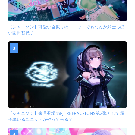
【シャニソン】可愛い全振りのユニットでもなんか武士っぽ
い園田智代子
3
【シャニソン】来月登場のPJ: REFRAC7IONS第2弾として霧
子率いるユニットがやって来る？
4