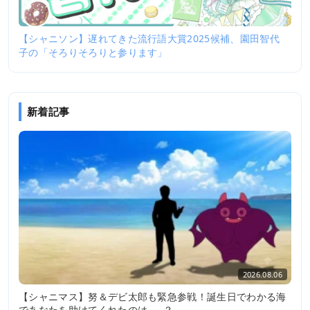
【シャニソン】遅れてきた流行語大賞2025候補、園田智代
子の「そろりそろりと参ります」
新着記事
2026.08.06
【シャニマス】努＆デビ太郎も緊急参戦！誕生日でわかる海
であなたを助けてくれたのは……？