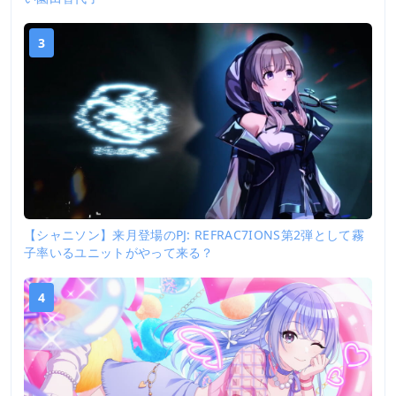
3
【シャニソン】来月登場のPJ: REFRAC7IONS第2弾として霧
子率いるユニットがやって来る？
4