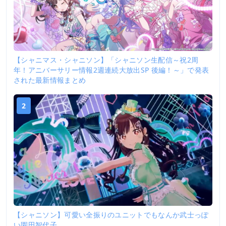
【シャニマス・シャニソン】「シャニソン生配信～祝2周
年！アニバーサリー情報2週連続大放出SP 後編！～」で発表
された最新情報まとめ
2
【シャニソン】可愛い全振りのユニットでもなんか武士っぽ
い園田智代子