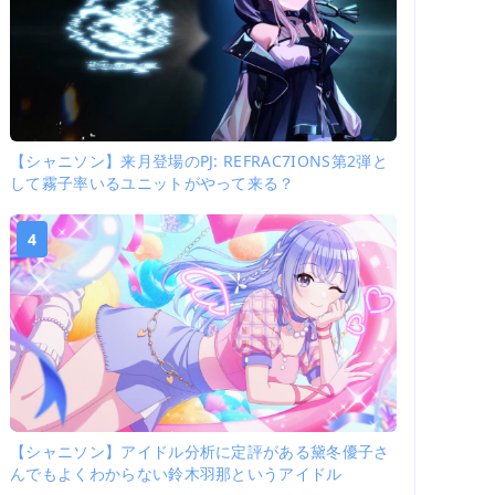
【シャニソン】来月登場のPJ: REFRAC7IONS第2弾と
して霧子率いるユニットがやって来る？
4
【シャニソン】アイドル分析に定評がある黛冬優子さ
んでもよくわからない鈴木羽那というアイドル