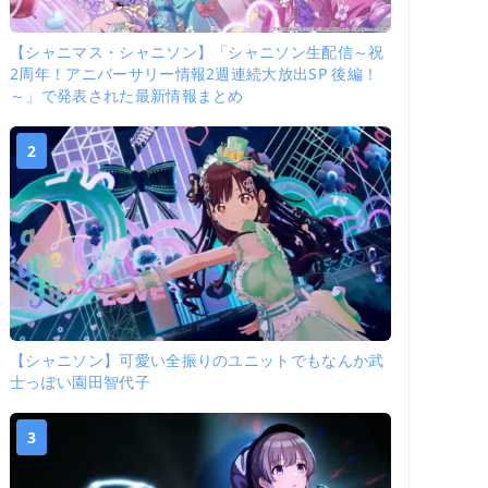
【シャニマス・シャニソン】「シャニソン生配信～祝
2周年！アニバーサリー情報2週連続大放出SP 後編！
～」で発表された最新情報まとめ
2
【シャニソン】可愛い全振りのユニットでもなんか武
士っぽい園田智代子
3