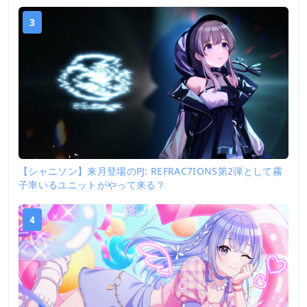
3
【シャニソン】来月登場のPJ: REFRAC7IONS第2弾として霧
子率いるユニットがやって来る？
4