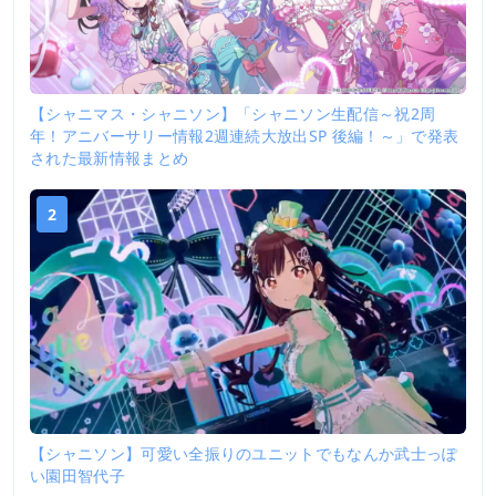
【シャニマス・シャニソン】「シャニソン生配信～祝2周
年！アニバーサリー情報2週連続大放出SP 後編！～」で発表
された最新情報まとめ
2
【シャニソン】可愛い全振りのユニットでもなんか武士っぽ
い園田智代子