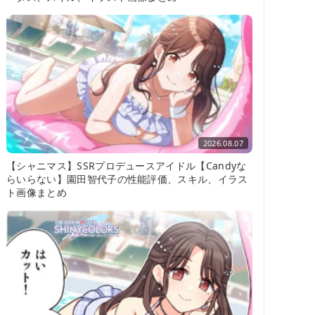
2026.08.07
【シャニマス】SSRプロデュースアイドル【Candyな
らいらない】園田智代子の性能評価、スキル、イラス
ト画像まとめ