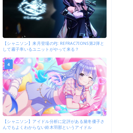
【シャニソン】来月登場のPJ: REFRAC7IONS第2弾と
して霧子率いるユニットがやって来る？
4
【シャニソン】アイドル分析に定評がある黛冬優子さ
んでもよくわからない鈴木羽那というアイドル