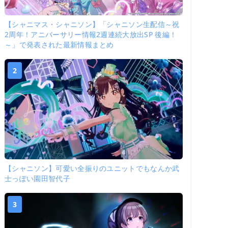
【シャニマス・シャニソン】「シャニソン生配信～祝
2周年！アニバーサリー情報2週連続大放出SP 後編！
～」で発表された最新情報まとめ
2
【シャニソン】可愛い全振りのユニットでもなんか武
士っぽい園田智代子
3