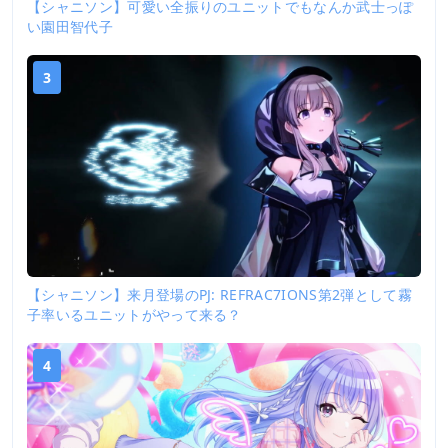
【シャニソン】可愛い全振りのユニットでもなんか武士っぽ
い園田智代子
3
【シャニソン】来月登場のPJ: REFRAC7IONS第2弾として霧
子率いるユニットがやって来る？
4