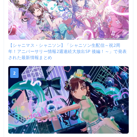
【シャニマス・シャニソン】「シャニソン生配信～祝2周
年！アニバーサリー情報2週連続大放出SP 後編！～」で発表
された最新情報まとめ
2