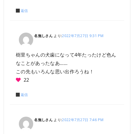
返信
名無しさん
より:
2022年7月27日 9:31 PM
樹里ちゃんの犬歯になって4年たったけど色ん
なことがあったなあ……
この先もいろんな思い出作ろうね！
22
返信
名無しさん
より:
2022年7月27日 7:46 PM