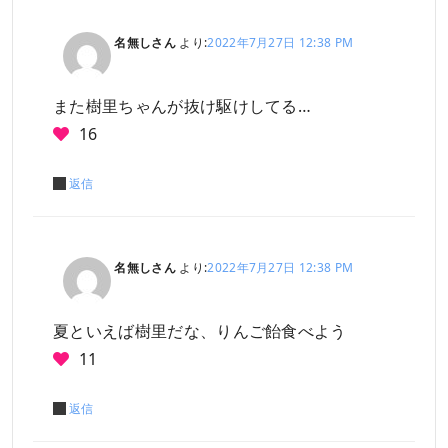
名無しさん
より:
2022年7月27日 12:38 PM
また樹里ちゃんが抜け駆けしてる…
16
返信
名無しさん
より:
2022年7月27日 12:38 PM
夏といえば樹里だな、りんご飴食べよう
11
返信