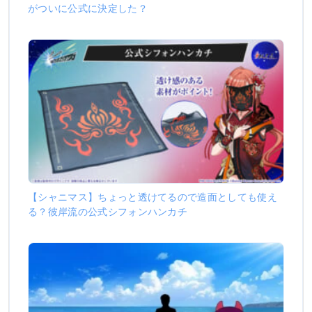
がついに公式に決定した？
【シャニマス】ちょっと透けてるので造面としても使え
る？彼岸流の公式シフォンハンカチ