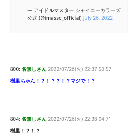
— アイドルマスター シャイニーカラーズ
公式 (@imassc_official)
July 26, 2022
800:
名無しさん
2022/07/26(火) 22:37:50.57
樹里ちゃん！？！？？！？マジで！？
804:
名無しさん
2022/07/26(火) 22:38:04.71
樹里！？！？