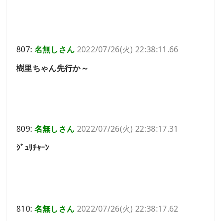
807:
名無しさん
2022/07/26(火) 22:38:11.66
樹里ちゃん先行か～
809:
名無しさん
2022/07/26(火) 22:38:17.31
ｼﾞｭﾘﾁｬｰﾝ
810:
名無しさん
2022/07/26(火) 22:38:17.62