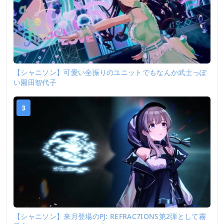
【シャニソン】可愛い全振りのユニットでもなんか武士っぽ
い園田智代子
3
【シャニソン】来月登場のPJ: REFRAC7IONS第2弾として霧