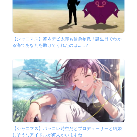
【シャニマス】努＆デビ太郎も緊急参戦！誕生日でわか
る海であなたを助けてくれたのは……？
【シャニマス】パラコレ時空だとプロデューサーと結婚
しそうなアイドルが何人かいますね