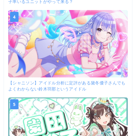
子率いるユニットがやって来る？
4
【シャニソン】アイドル分析に定評がある黛冬優子さんでも
よくわからない鈴木羽那というアイドル
5