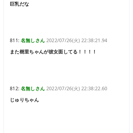
巨乳だな
811:
名無しさん
2022/07/26(火) 22:38:21.94
また樹里ちゃんが彼女面してる！！！！
812:
名無しさん
2022/07/26(火) 22:38:22.60
じゅりちゃん