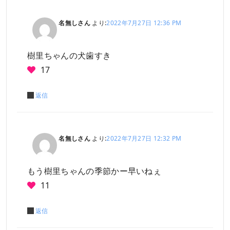
名無しさん
より:
2022年7月27日 12:36 PM
樹里ちゃんの犬歯すき
17
返信
名無しさん
より:
2022年7月27日 12:32 PM
もう樹里ちゃんの季節かー早いねぇ
11
返信