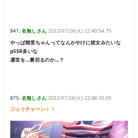
841:
名無しさん
2022/07/26(火) 22:40:54.75
やっぱ樹里ちゃんってなんかやけに彼女みたいな
pSSR多いな
凛世を…裏切るのか…？
875:
名無しさん
2022/07/26(火) 22:48:30.09
ジュリチャーン！！