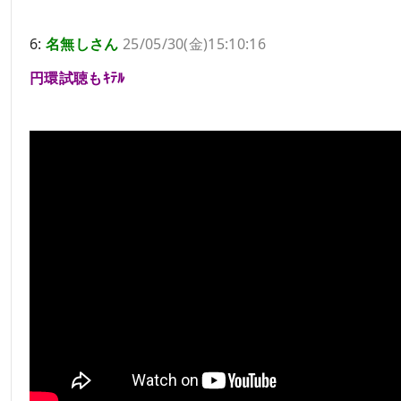
6:
名無しさん
25/05/30(金)15:10:16
円環試聴もｷﾃﾙ