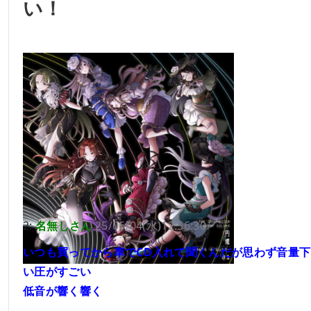
い！
2:
名無しさん
25/06/04(水)12:56:30
いつも買ってから車でCD入れて聞くんだが思わず音量
い圧がすごい
低音が響く響く