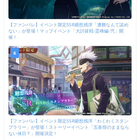
【ファンパレ】イベント限定SSR廻想残滓「遭難なんて認め
ない」が登場！マップイベント「大討祓戦-霊峰編-弐」開
催！
6
【ファンパレ】イベント限定SSR廻想残滓「わくわくスタン
プラリー」が登場！ストーリーイベント「五条悟のままなら
ない休日？」開催決定！