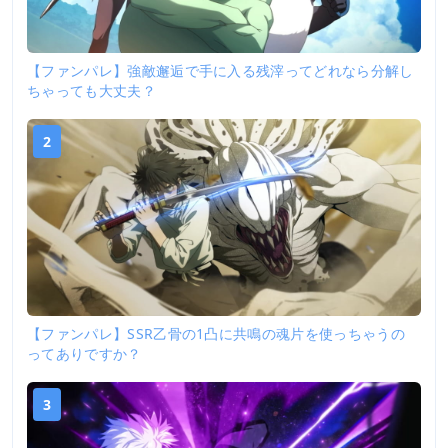
【ファンパレ】強敵邂逅で手に入る残滓ってどれなら分解し
ちゃっても大丈夫？
2
【ファンパレ】SSR乙骨の1凸に共鳴の魂片を使っちゃうの
ってありですか？
3