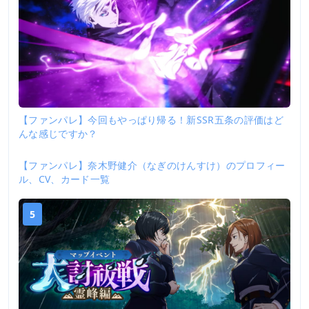
【ファンパレ】今回もやっぱり帰る！新SSR五条の評価はど
んな感じですか？
【ファンパレ】奈木野健介（なぎのけんすけ）のプロフィー
4
ル、CV、カード一覧
5