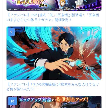
【ファンパレ】SSR [虚式「茈」]五条悟が新登場！「五条悟
のままならない休日？ガチャ」開催決定！
9
【ファンパレ】10-2の攻略編成にR結木をみんな入れてるけ
ど何が強いんだ？
10