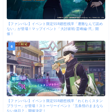
【ファンパレ】イベント限定SSR廻想残滓「遭難なんて認め
ない」が登場！マップイベント「大討祓戦-霊峰編-弐」開
催！
6
【ファンパレ】イベント限定SSR廻想残滓「わくわくスタン
プラリー」が登場！ストーリーイベント「五条悟のままなら
ない休日？」開催決定！