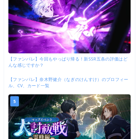
【ファンパレ】今回もやっぱり帰る！新SSR五条の評価はど
んな感じですか？
【ファンパレ】奈木野健介（なぎのけんすけ）のプロフィー
4
ル、CV、カード一覧
5