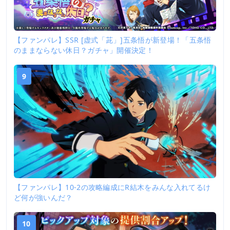
【ファンパレ】SSR [虚式「茈」]五条悟が新登場！「五条悟
のままならない休日？ガチャ」開催決定！
9
【ファンパレ】10-2の攻略編成にR結木をみんな入れてるけ
ど何が強いんだ？
10