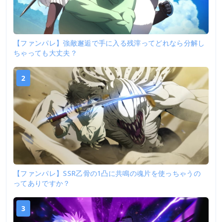
【ファンパレ】強敵邂逅で手に入る残滓ってどれなら分解し
ちゃっても大丈夫？
2
【ファンパレ】SSR乙骨の1凸に共鳴の魂片を使っちゃうの
ってありですか？
3