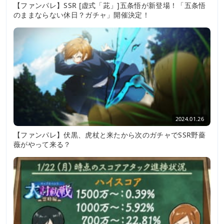
【ファンパレ】SSR [虚式「茈」]五条悟が新登場！「五条悟
のままならない休日？ガチャ」開催決定！
2024.01.26
【ファンパレ】伏黒、虎杖と来たから次のガチャでSSR野薔
薇がやって来る？