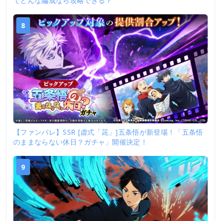
てどんな編成なら攻略できる？
8
【ファンパレ】SSR [虚式「茈」]五条悟が新登場！「五条悟
のままならない休日？ガチャ」開催決定！
9