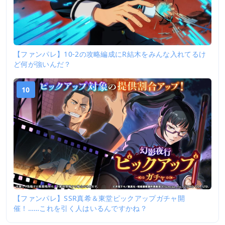
【ファンパレ】10-2の攻略編成にR結木をみんな入れてるけ
ど何が強いんだ？
10
【ファンパレ】SSR真希＆東堂ピックアップガチャ開
催！……これを引く人はいるんですかね？