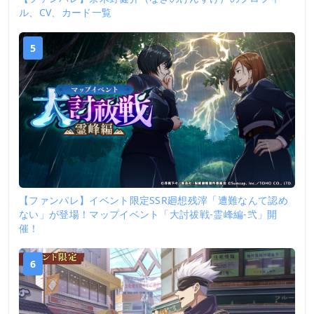
4
ル、CV、カード一覧
5
【ファンパレ】イベント限定SSR廻想残滓「遭難なんて認め
ない」が登場！マップイベント「大討祓戦-霊峰編-弐」開
催！
6