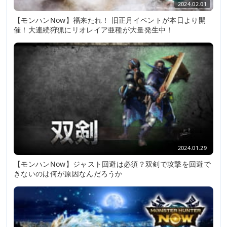
2024.02.01
【モンハンNow】福来たれ！ 旧正月イベントが本日より開
催！大連続狩猟にリオレイア亜種が大量発生中！
2024.01.29
【モンハンNow】ジャスト回避は必須？双剣で攻撃を回避で
きないのは何が原因なんだろうか