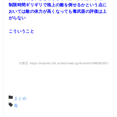
制限時間ギリギリで格上の敵を倒せるかという点に
おいては敵の体力が高くなっても毒武器の評価は上
がらない
こういうこと
引用元: https://nozomi.2ch.sc/test/read.cgi/hunter/1698282501/
まとめ
毒