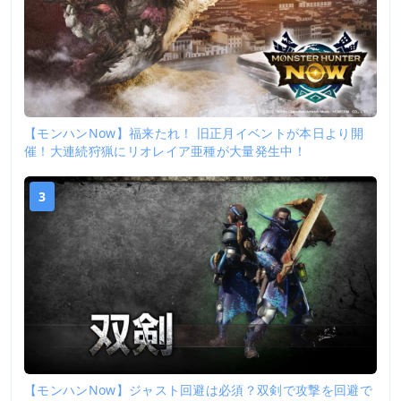
【モンハンNow】福来たれ！ 旧正月イベントが本日より開
催！大連続狩猟にリオレイア亜種が大量発生中！
3
【モンハンNow】ジャスト回避は必須？双剣で攻撃を回避で