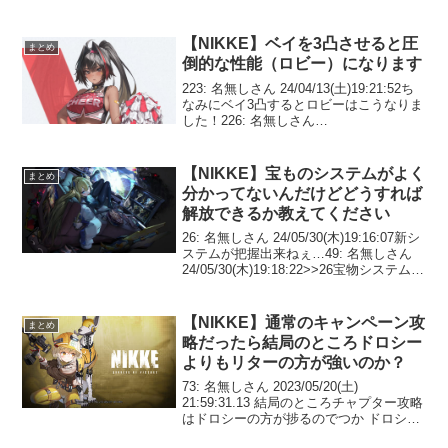
る 148: 名無しさん
24/01/22(月)15:49:23>>142タワー登って
ください！ 154:...
【NIKKE】ベイを3凸させると圧
まとめ
倒的な性能（ロビー）になります
223: 名無しさん 24/04/13(土)19:21:52ち
なみにベイ3凸するとロビーはこうなりま
した！226: 名無しさん
24/04/13(土)19:22:21>>223クソックソ
ッ！！素体だけでも確保するか… 227: 名
無しさん ...
【NIKKE】宝ものシステムがよく
まとめ
分かってないんだけどどうすれば
解放できるか教えてください
26: 名無しさん 24/05/30(木)19:16:07新シ
ステムが把握出来ねぇ…49: 名無しさん
24/05/30(木)19:18:22>>26宝物システムま
とめなのじゃ！ 1.6章クリアで宝物システ
ム自体の解放 2.タクティカルアカ...
【NIKKE】通常のキャンペーン攻
まとめ
略だったら結局のところドロシー
よりもリターの方が強いのか？
73: 名無しさん 2023/05/20(土)
21:59:31.13 結局のところチャプター攻略
はドロシーの方が捗るのでつか ドロシー
フルオバロして戻れないところに来てし