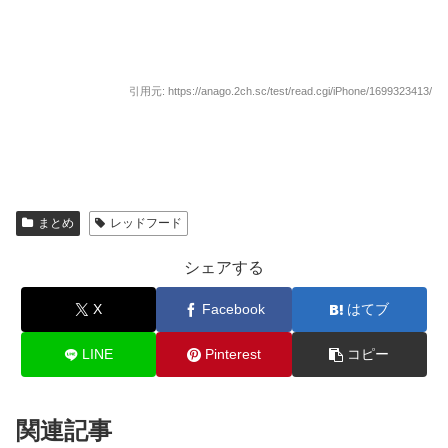
引用元: https://anago.2ch.sc/test/read.cgi/iPhone/1699323413/
まとめ
レッドフード
シェアする
X
Facebook
はてブ
LINE
Pinterest
コピー
関連記事