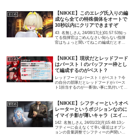
【NIKKE】このエレグ氏入りの編
まとめ
成なら全ての特殊個体をオートで
30秒以内にクリアできますぞ
43: 名無しさん 24/08/17(土)01:57:53知っ
てる指揮官はごめんなさい知らない指揮
官はちょっと聞いてねこの編成だとオー
トで30秒以内特殊日課がさくさくになる
ぞあえてバ１を入れないことによりレッ
フーさんの超攻撃バフ用で殴る編成...
【NIKKE】現状だとレッドフード
まとめ
はバーストⅠのバッファー枠とし
て編成するのがベスト？
レッドフードはバーストⅠがベスト？今
の自分の部隊だとレッドフードがバース
ト1担当するのが一番強い事に気付いてし
まった— もりおん (@morion8) November
5, 2023ガチな人のレッドフード評価はバ
ースト1運用って認識っぽい...
【NIKKE】シフティーというオペ
まとめ
レーターというポジションなのに
イマイチ影が薄いキャラ（エイプ
リルフールを除く）
142: 名無しさん 24/01/22(月)15:48:13シ
フティーに会えなくて辛い最近はオプシ
ョンの音量調整でシフティーの声聞いて