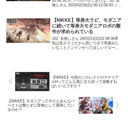
00:08:16.37 ノベルバレてきたな…20: 名
無しさん 2023/02/26(日) 00:12:08.83 ノベ
ル無凸だけど少しずつ育てるか…43: 名無
しさん 2023/02/26(...
【NIKKE】等身大ラピ、モダニア
まとめ
に続いて等身大モダニアロボの製
作が求められている
152: 名無しさん 24/01/21(日)22:49:36景
気は良さそうだから思いつきで馬鹿みた
いなことドンドンやってほしいドローン
アートとか等身大もダニアプレゼント！
みたいなやつ 155: 名無しさん
24/01/21(日)22:50:...
【NIKKE】今回のソロレイドのマテリア
ルHってどんな風に立ち回って攻略すれ
ばいいんですか？
【NIKKE】モダニアって今だとみんなバ
ーストは撃たずに置物として運用してい
るのか？