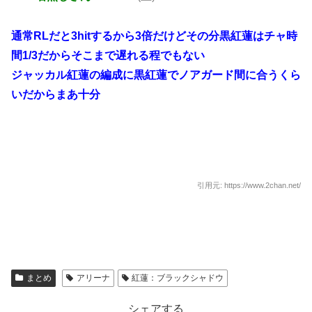
通常RLだと3hitするから3倍だけどその分黒紅蓮はチャ時
間1/3だからそこまで遅れる程でもない
ジャッカル紅蓮の編成に黒紅蓮でノアガード間に合うくら
いだからまあ十分
引用元: https://www.2chan.net/
まとめ
アリーナ
紅蓮：ブラックシャドウ
シェアする