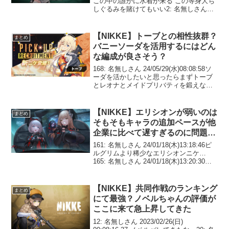
この中の誰かに水着が来る この等身大ち
しぐるみを賭けてもいい2: 名無しさん
24/06/09(日)12:43:34俺は来ない方に100
ピルグリムモールド賭ける3: 名無しさん
2...
【NIKKE】トーブとの相性抜群？
まとめ
バニーソーダを活用するにはどん
な編成が良さそう？
168: 名無しさん 24/05/29(水)08:08:58ソ
ーダを活かしたいと思ったらまずトーブ
とレオナとメイドプリバティを鍛えない
といけないのしんどくない？一年半遊ん
でるけどこのゲームそんな何人も育てる
余裕無いんだが 172: 名無しさ...
【NIKKE】エリシオンが弱いのは
まとめ
そもそもキャラの追加ペースが他
企業に比べて遅すぎるのに問題が
ある
161: 名無しさん 24/01/18(木)13:18:46ピ
ルグリムより稀少なエリシオンニケ…
165: 名無しさん 24/01/18(木)13:20:30エ
リシオンはセット運用のスーパーつよつ
よニケを実装してください…エリシオン
ならおまう...
【NIKKE】共同作戦のランキング
まとめ
にて最強？ノベルちゃんの評価が
ここに来て急上昇してきた
12: 名無しさん 2023/02/26(日)