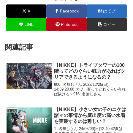
X
Facebook
はてブ
LINE
Pinterest
コピー
関連記事
【NIKKE】トライブタワーの100
まとめ
階ってどのぐらい戦力があればク
リアできるようになるの？
906: 名無しさん 2022/12/25(日)
14:59:20.08 タワー百ってどれくらい有れ
ば抜ける？916: 名無しさん
2022/12/25(日) 14:59:55.85 >>906手持ち
次第だけど80000弱くらい923: 名...
【NIKKE】小さい女の子のニケは
まとめ
諸々の事情から露出度の高い水着
を実装するのは難しい？
1: 名無しさん 24/06/09(日)12:40:42夏は