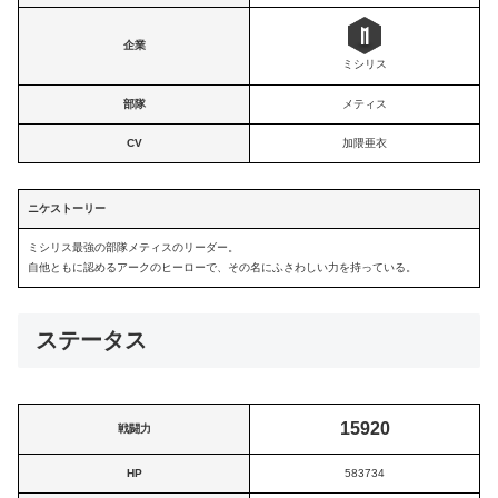
企業
ミシリス
部隊
メティス
CV
加隈亜衣
ニケストーリー
ミシリス最強の部隊メティスのリーダー。
自他ともに認めるアークのヒーローで、その名にふさわしい力を持っている。
ステータス
15920
戦闘力
HP
583734