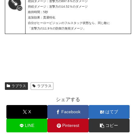
初回ダメージ：攻撃力の897.6％のダメージ
持続ダメージ：攻撃力の14.52％のダメージ
維持時間：5秒
追加効果：貫通特化
自分がヒーロービジョンのフルスタック状態なら、同じ敵に
「攻撃力の11.9％の防御力無視ダメージ」
ラプラス
ラプラス
シェアする
X
Facebook
はてブ
LINE
Pinterest
コピー