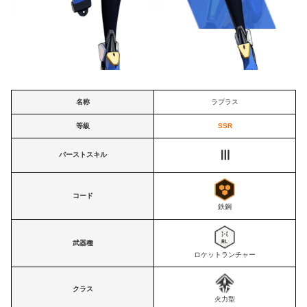
名称
ラプラス
等級
SSR
Ⅲ
バーストスキル
コード
鉄鋼
武器種
ロケットランチャー
クラス
火力型