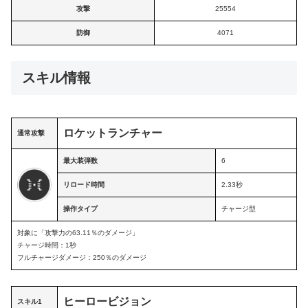
攻撃
25554
防御
4071
スキル情報
ロケットランチャー
通常攻撃
最大装弾数
6
リロード時間
2.33秒
操作タイプ
チャージ型
対象に「攻撃力の63.11％のダメージ」
チャージ時間：1秒
フルチャージダメージ：250％のダメージ
ヒーロービジョン
スキル1