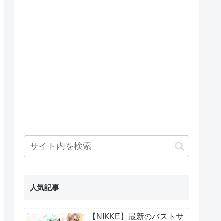
人気記事
【NIKKE】最新のバストサ