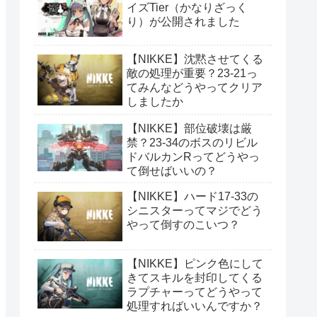
イズTier（かなりざっく
り）が公開されました
【NIKKE】沈黙させてくる
敵の処理が重要？23-21っ
てみんなどうやってクリア
しましたか
【NIKKE】部位破壊は厳
禁？23-34のボスのリビル
ドバルカンRってどうやっ
て倒せばいいの？
【NIKKE】ハード17-33の
シニスターってマジでどう
やって倒すのこいつ？
【NIKKE】ピンク色にして
きてスキルを封印してくる
ラプチャーってどうやって
処理すればいいんですか？