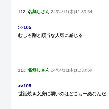
112:
名無しさん
24/04/11(木)11:33:54
>>105
むしろ割と順当な人気に感じる
113:
名無しさん
24/04/11(木)11:33:59
>>105
世話焼き女房に弱いのはどこも一緒なんだ