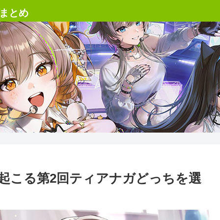
き起こる第2回ティアナガどっちを選