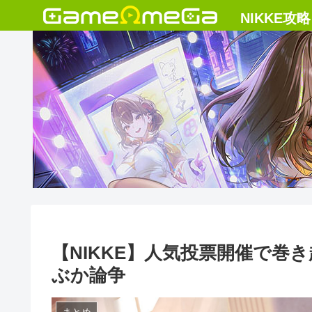
【NIKKE】人気投票開催で巻
ぶか論争
まとめ