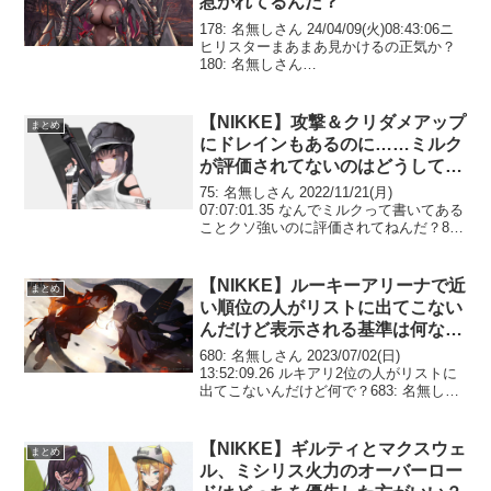
惹かれてるんだ？
178: 名無しさん 24/04/09(火)08:43:06ニ
ヒリスターまあまあ見かけるの正気か？
180: 名無しさん
24/04/09(火)08:43:24>>180BGMめっちゃ
かっこいいだろ181: 名無しさん
24/04/09(火)...
【NIKKE】攻撃＆クリダメアップ
まとめ
にドレインもあるのに……ミルク
が評価されてないのはどうしてな
の？
75: 名無しさん 2022/11/21(月)
07:07:01.35 なんでミルクって書いてある
ことクソ強いのに評価されてねんだ？80:
名無しさん 2022/11/21(月) 07:08:09.18
>>75SRだから117: 名無しさ...
【NIKKE】ルーキーアリーナで近
まとめ
い順位の人がリストに出てこない
んだけど表示される基準は何なの
か？
680: 名無しさん 2023/07/02(日)
13:52:09.26 ルキアリ2位の人がリストに
出てこないんだけど何で？683: 名無しさ
ん 2023/07/02(日) 13:52:59.24 >>680リス
ト更新何回かかけても出てこな...
【NIKKE】ギルティとマクスウェ
まとめ
ル、ミシリス火力のオーバーロー