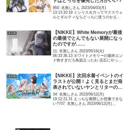
ドはどっちを優先した方がいい？
950: 名無しさん 2023/04/03(月)
13:13:10.19 ミシリス火力ってマクスウェ
ルとギルティならどっちに使うのかええ
んや？ギルティって攻撃力コピーするの
なら本人の火力極論1でも問題無いって思
うんやけどオバロするメリットあ...
【NIKKE】White Memoryが最後
まとめ
の最後でとんでもない展開になっ
たのですが……
11: 名無しさん 2023/05/16(火)
06:33:36.13 ホワイトメモリーの最終エン
ド怖すぎだろ鳥肌立ったわ 流石にやった
のドロシーじゃないよな14: 名無しさん
2023/05/16(火) 06:35:02.05 >>11こ...
【NIKKE】次回水着イベントのイ
まとめ
ラストが公開！よく見るとまだ発
表されていないヤンとリターの姿
も……？
34: 名無しさん 2023/06/12(月)
19:12:21.31 えっちな展開しか想像できな
い??37: 名無しさん 2023/06/12(月)
19:13:19.69 >>34７機のうちあと二人が
まだ判明してないのかこれ54: 名無...