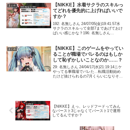
のために製造された最初のニケ。...
【NIKKE】水着サクラのスキルっ
まとめ
てどれを優先的に上げればいいで
すか？
192: 名無しさん 24/07/05(金)19:41:57水
サクラのスキルって全部7まであげておけ
ばいい感じかな？196: 名無しさん
24/07/05(金)19:42:36>>192優先度はバー
ストと2じゃね？ 197: 名無しさん 2...
【NIKKE】このゲームをやってい
まとめ
ることが職場でバレるのはもしか
して恥ずかしいことなのか……？
29: 名無しさん 24/04/17(水)21:19:14ニケ
やってる事職場でバレた…転職活動始め
たけど抜けられるの7月くらいになりそ
う…38: 名無しさん
24/04/17(水)21:21:31>>29判断が早い！
42: 名無しさん 2...
【NIKKE】えっ、レッドフードってみん
なバースト3じゃなくてバースト1で運用
してるんですか？