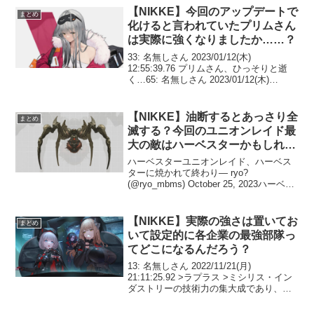
24/01/07(日)16:35:02>>...
【NIKKE】今回のアップデートで
まとめ
化けると言われていたプリムさん
は実際に強くなりましたか……？
33: 名無しさん 2023/01/12(木)
12:55:39.76 プリムさん、ひっそりと逝
く…65: 名無しさん 2023/01/12(木)
12:57:59.11 >>33サービス開始からずっ
と死んでるからセーフ60: 名無しさん ...
【NIKKE】油断するとあっさり全
まとめ
滅する？今回のユニオンレイド最
大の敵はハーベスターかもしれな
い
ハーベスターユニオンレイド、ハーベス
ターに焼かれて終わり— ryo?
(@ryo_mbms) October 25, 2023ハーベス
ターやば……また壁ゲーかい— わろたん
(@waro_nikke) October 25, 2023ユニレ...
【NIKKE】実際の強さは置いてお
まとめ
いて設定的に各企業の最強部隊っ
てどこになるんだろう？
13: 名無しさん 2022/11/21(月)
21:11:25.92 >ラプラス >ミシリス・イン
ダストリーの技術力の集大成であり、ミ
シリス最強部隊のメティスに所属するニ
ケ。 >リーダーを務めている。メティス