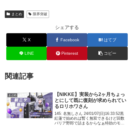
まとめ
限界突破
シェアする
X
Facebook
はてブ
LINE
Pinterest
コピー
関連記事
【NIKKE】実装から2ヶ月ちょっ
まとめ
とにして既に復刻が求められてい
るロリホワさん
145: 名無しさん 24/01/07(日)16:33:52黒
紅蓮で始めれば暫く無双できるけど回数
バリア野郎で詰まるからなぁ特効のモダ
ニア以外の恒常マシンガンが不甲斐ない
すぎる151: 名無しさん