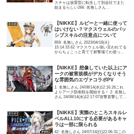
スチャは放置型に転生して別会社でまた
始まるらしい266: 名無しさん
24/11/09(土)23:45:06>>262転生できた
の！！！？！？ 277: 名無しさん 24/11/...
【NIKKE】ルピーと一緒に使って
まとめ
はいけない？マクスウェルのパッ
シブスキルの注意点について
859: 名無しさん 2023/04/18(火)
15:14:33.62 マクスウェル強い言われてる
からちょこっと育てて射撃場てわ使って
みたけど使い方間違ってる？ スキル的に
アリスあたりを強化してくれるのかと思
ったらほぼ変わらなかったわ86...
【NIKKE】想像していた以上にア
まとめ
ークの被害規模がデカくなりそう
な雰囲気のエヴァコラボPV
1: 名無しさん 24/08/14(水)12:16:26これ
よりアーク防衛戦を開始する！ 2: 名無し
さん 24/08/14(水)12:17:07攻撃直撃して崩
壊してない…？5: 名無しさん
24/08/14(水)12:18:31>>2 予...
【NIKKE】実際のところスキルレ
まとめ
ベルALL10にする必要があるキャ
ラは一部に限られる
42: 名無しさん 24/07/14(日)22:06:31この