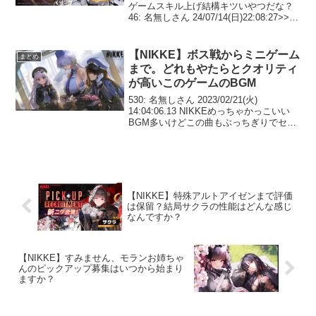
ゲームスキル上げ結構キツいやつだな？
46: 名無しさん 24/07/14(日)22:08:27>>42
基本10-10-10は過剰だからある程度でも
機能するスキル結構あるたまにオー...
【NIKKE】ボス戦からミニゲーム
まとめ
まで。どれもやたらとクオリティ
が高いこのゲームのBGM
530: 名無しさん 2023/02/21(火)
14:04:06.13 NIKKEめっちゃかっこいい
BGM多いけどこの曲もぶっちぎりでセン
スあるわ やべーなこれ560: 名無しさん
2023/02/21(火) 14:10:49.13 >>...
【NIKKE】特殊アルトアイゼンまで評価
は保留？結局サクラの性能はどんな感じ
なんですか？
【NIKKE】すみません、モランお姉ちゃ
んのピックアップ募集はいつから始まり
ますか？