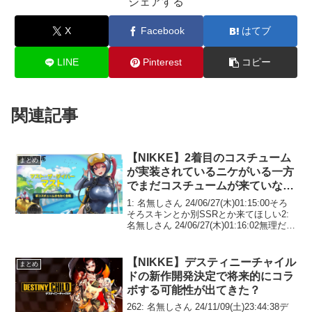
シェアする
X
Facebook
はてブ
LINE
Pinterest
コピー
関連記事
【NIKKE】2着目のコスチューム
まとめ
が実装されているニケがいる一方
でまだコスチュームが来ていない
ニケもいます
1: 名無しさん 24/06/27(木)01:15:00そろ
そろスキンとか別SSRとか来てほしい2:
名無しさん 24/06/27(木)01:16:02無理だろ
3: 名無しさん 24/06/27(木)01:22:07今回
の水着もギルティ以外...
【NIKKE】デスティニーチャイル
まとめ
ドの新作開発決定で将来的にコラ
ボする可能性が出てきた？
262: 名無しさん 24/11/09(土)23:44:38デ