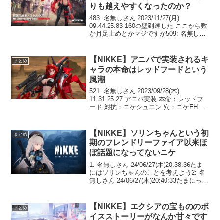
りも越えやすくなったのか？
483: 名無しさん 2023/11/27(月)
09:44:25.83 160の壁到達した ここから数
か月足止めとかマジですか509: 名無しさ
ん 2023/11/27(月) 13:25:11.63 >>483キャ
ンプ期間は運次第499:...
【NIKKE】アニバで実装されるキ
まとめ
ャラの本命はレッドフードという
風潮
521: 名無しさん 2023/09/28(木)
11:31:25.27 アニバ実装 本命：レッドフ
ード 対抗：ニケシュエン 穴：ニケEH 大
穴：チャイム うーん盛り上がらねぇ…他
に良いのいたっけ536: 名無しさん
2023/09/28(...
【NIKKE】ソリンちゃんという初
まとめ
期のフレンドリーファイア以来ほ
ぼ話題になってないニケ
1: 名無しさん 24/06/27(木)20:38:36たま
にはソリンちゃんのことを考えよう2: 名
無しさん 24/06/27(木)20:40:33たまにって
どれくらいだ3: 名無しさん
24/06/27(木)20:42:33AZXの事を見...
【NIKKE】エクシアの宝もののボ
まとめ
イスストーリーがなんか甘々です