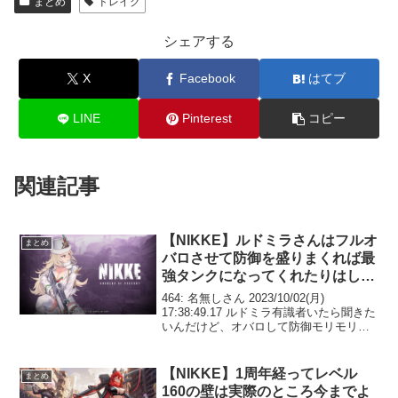
まとめ
ドレイク
シェアする
X
Facebook
はてブ
LINE
Pinterest
コピー
関連記事
【NIKKE】ルドミラさんはフルオ
まとめ
バロさせて防御を盛りまくれば最
強タンクになってくれたりはしま
すか？
464: 名無しさん 2023/10/02(月)
17:38:49.17 ルドミラ有識者いたら聞きた
いんだけど、オバロして防御モリモリと
かにしたらすげータンクになってくれた
りする？ 特殊個体初めて1ヶ月くらい経
つけど、企業装備がモダニアとか...
【NIKKE】1周年経ってレベル
まとめ
160の壁は実際のところ今までよ