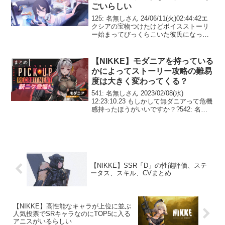
ごいらしい
125: 名無しさん 24/06/11(火)02:44:42エ
クシアの宝物つけたけどボイスストーリ
ー始まってびっくらこいた彼氏になった
初心者さんに甘えて良くなったエクシア
良いぞ127: 名無しさん
24/06/11(火)02:45:45>>...
【NIKKE】モダニアを持っている
まとめ
かによってストーリー攻略の難易
度は大きく変わってくる？
541: 名無しさん 2023/02/08(水)
12:23:10.23 もしかして無ダニアって危機
感持ったほうがいいですか？?542: 名無
しさん 2023/02/08(水) 12:23:34.45 >>541
それはなんだかんだで結構YE...
【NIKKE】SSR「D」の性能評価、ステ
ータス、スキル、CVまとめ
【NIKKE】高性能なキャラが上位に並ぶ
人気投票でSRキャラなのにTOP5に入る
アニスがいるらしい