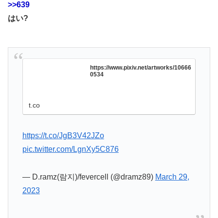
>>639
はい?
https://www.pixiv.net/artworks/10666
0534
t.co
https://t.co/JgB3V42JZo
pic.twitter.com/LgnXy5C876
— D.ramz(람지)/fevercell (@dramz89)
March 29,
2023