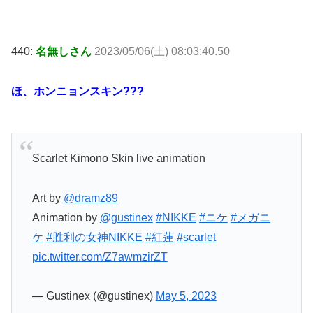
440:
名無しさん
2023/05/06(土) 08:03:40.50
ほ、ホンニョンスキン???
Scarlet Kimono Skin live animation
Art by
@dramz89
Animation by
@gustinex
#NIKKE
#ニケ
#メガニ
ケ
#胜利の女神NIKKE
#紅蓮
#scarlet
pic.twitter.com/Z7awmzirZT
— Gustinex (@gustinex)
May 5, 2023