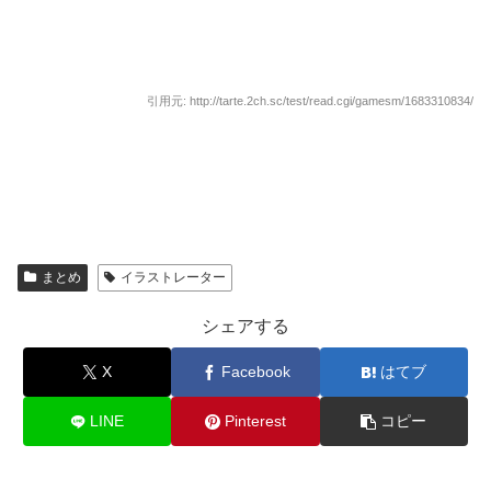
引用元: http://tarte.2ch.sc/test/read.cgi/gamesm/1683310834/
まとめ
イラストレーター
シェアする
X
Facebook
はてブ
LINE
Pinterest
コピー