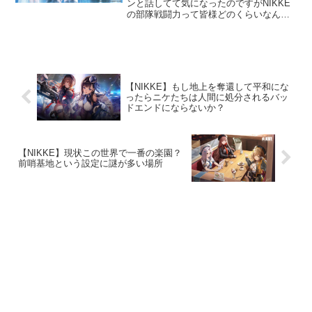
ンと話してて気になったのですがNIKKE
の部隊戦闘力って皆様どのくらいなんで
しょうか？もし良かったらアンケートに
回答宜しくお願いしまーす！！#NIKKE #
メガニケ #ニケ— つばさ_メガニケ
(@tsu...
【NIKKE】もし地上を奪還して平和にな
ったらニケたちは人間に処分されるバッ
ドエンドにならないか？
【NIKKE】現状この世界で一番の楽園？
前哨基地という設定に謎が多い場所