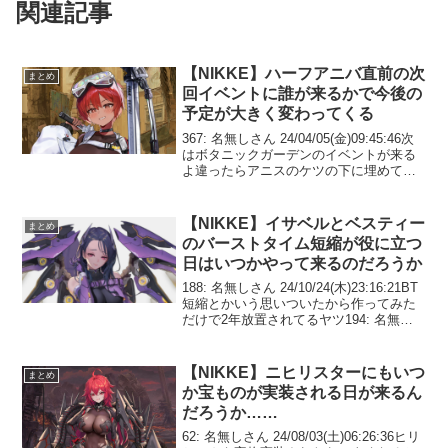
関連記事
【NIKKE】ハーフアニバ直前の次
まとめ
回イベントに誰が来るかで今後の
予定が大きく変わってくる
367: 名無しさん 24/04/05(金)09:45:46次
はボタニックガーデンのイベントが来る
よ違ったらアニスのケツの下に埋めて貰
って構わないよ371: 名無しさん
24/04/05(金)09:47:25>>367デリヘルちゃ
んやハンマ...
【NIKKE】イサベルとベスティー
まとめ
のバーストタイム短縮が役に立つ
日はいつかやって来るのだろうか
188: 名無しさん 24/10/24(木)23:16:21BT
短縮とかいう思いついたから作ってみた
だけで2年放置されてるヤツ194: 名無し
さん 24/10/24(木)23:17:25>>188クールタ
イム短縮ならともかくこのゲームで一
番...
【NIKKE】ニヒリスターにもいつ
まとめ
か宝ものが実装される日が来るん
だろうか……
62: 名無しさん 24/08/03(土)06:26:36ヒリ