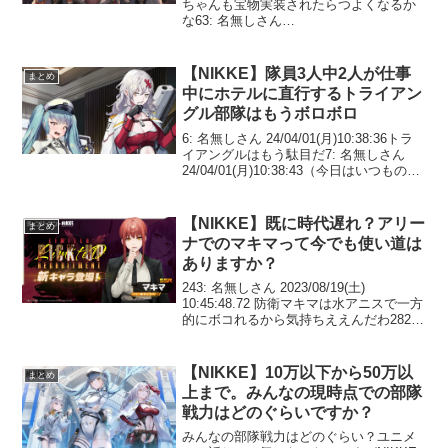
ちゃんも宝物実装されたらつよくなるか
な63: 名無しさん
24/08/03(土)06:28:25>>62凸するの面倒だ
から❤上げれなくて宝ものあげれない64:
名無しさん 24/...
【NIKKE】隊員3人中2人が仕事
まとめ
中にホテルに直行するトライアン
グル部隊はもうボロボロ
6: 名無しさん 24/04/01(月)10:38:36トラ
イアングルはもう駄目だ7: 名無しさん
24/04/01(月)10:38:43（今日はいつもの部
屋じゃないのね…）10: 名無しさん
24/04/01(月)10:39:19トライア...
【NIKKE】既に時代遅れ？アリー
まとめ
ナでのマキマって今でも使い道は
ありますか？
243: 名無しさん 2023/08/19(土)
10:45:48.72 防衛マキマは水アニスで一方
的にボコれるから気持ちええんだわ282:
名無しさん 2023/08/19(土) 10:51:36.15
>>243未だにマキマ編成とかいう...
【NIKKE】10万以下から50万以
まとめ
上まで。みんなの現時点での部隊
戦力はどのぐらいですか？
みんなの部隊戦力はどのぐらい？ユニメ