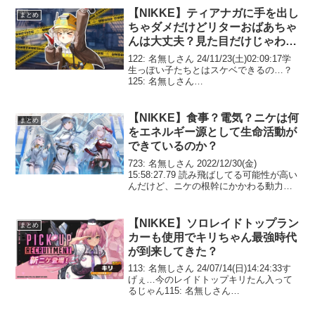
であれ引くのが...
【NIKKE】ティアナガに手を出し
まとめ
ちゃダメだけどリターおばあちゃ
んは大丈夫？見た目だけじゃわか
らないニケの年齢設定
122: 名無しさん 24/11/23(土)02:09:17学
生っぽい子たちとはスケベできるの…？
125: 名無しさん
24/11/23(土)02:10:26>>122残念ながらラ
イ先輩達とは出来んのですなんちゃって
JKのルピーちゃんで我慢...
【NIKKE】食事？電気？ニケは何
まとめ
をエネルギー源として生命活動が
できているのか？
723: 名無しさん 2022/12/30(金)
15:58:27.79 読み飛ばしてる可能性が高い
んだけど、ニケの根幹にかかわる動力
云々とかって言及されてる？ ニケが元人
間ってのは触れられてても、そいつらが
どうやって生命維持活動を行ってる...
【NIKKE】ソロレイドトップラン
まとめ
カーも使用でキリちゃん最強時代
が到来してきた？
113: 名無しさん 24/07/14(日)14:24:33す
げぇ…今のレイドトップキリたん入って
るじゃん115: 名無しさん
24/07/14(日)14:27:42キリたそ～116: 名無
しさん 24/07/14(日)14:29:10風圧...