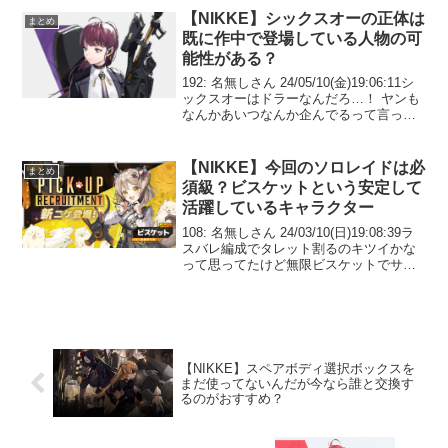
【NIKKE】シックスオーの正体は
まとめ
既に作中で登場している人物の可
能性がある？
192: 名無しさん 24/05/10(金)19:06:11シ
ックスオーはドラーなんだろ…！ ヤンも
なんかあいつなんか企んでるって言って
たしドラーなんだろブラックマーケット
関係者なんだしドラーなんだろって言い
たい 205: 名無しさん 24...
【NIKKE】今回のソロレイドは必
まとめ
須級？ビスケットという安定して
活躍しているキャラクター
108: 名無しさん 24/03/10(日)19:08:39ラ
スバレ編成でタレット割るのキツイかな
って思ってたけど無限ビスケットでサク
サク削れて...このワンコホント優秀だな
って 110: 名無しさん
24/03/10(日)19:09:25...
【NIKKE】スペアボディ選択ボックスを
まだ使ってないんだが今なら誰と交換す
るのがおすすめ？