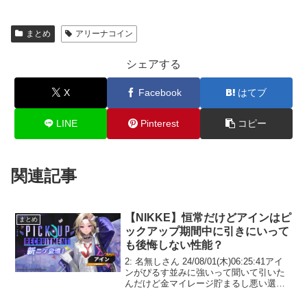
まとめ
アリーナコイン
シェアする
X
Facebook
はてブ
LINE
Pinterest
コピー
関連記事
【NIKKE】恒常だけどアインはピ
まとめ
ックアップ期間中に引きにいって
も後悔しない性能？
2: 名無しさん 24/08/01(木)06:25:41アイ
ンがぴるす並みに強いって聞いて引いた
んだけど金マイレージ貯まるし悪い選択
肢じゃないよね？3: 名無しさん
24/08/01(木)06:30:15>>3そもそもPUが誰