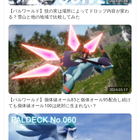
2024.05.19
【パルワールド】技の実は場所によってドロップ内容が変わ
る？雪山と他の地域で比較してみた
2024.05.17
【パルワールド】個体値オール85と個体オール95配合し続け
ても個体値オール100は絶対に生まれない？