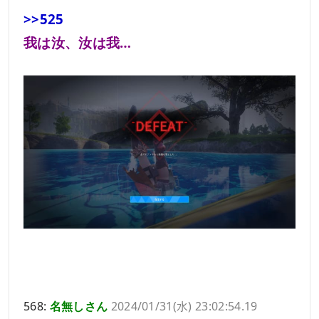
>>525
我は汝、汝は我…
568:
名無しさん
2024/01/31(水) 23:02:54.19