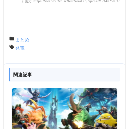
引用元: https://nozomi.2ch.sc/test/read.cgi/gamef/1714875953/
まとめ
発電
関連記事