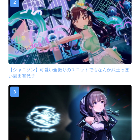
2
【シャニソン】可愛い全振りのユニットでもなんか武士っぽ
い園田智代子
3