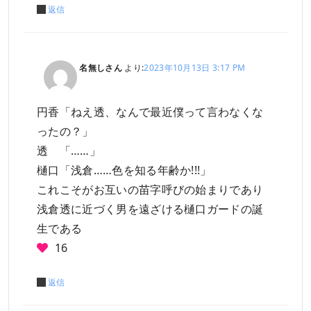
返信
名無しさん
より:
2023年10月13日 3:17 PM
円香「ねえ透、なんで最近僕って言わなくな
ったの？」
透 「……」
樋口「浅倉……色を知る年齢か!!!」
これこそがお互いの苗字呼びの始まりであり
浅倉透に近づく男を遠ざける樋口ガードの誕
生である
16
返信