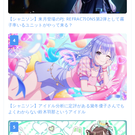
【シャニソン】来月登場のPJ: REFRAC7IONS第2弾として霧
子率いるユニットがやって来る？
4
【シャニソン】アイドル分析に定評がある黛冬優子さんでも
よくわからない鈴木羽那というアイドル
5